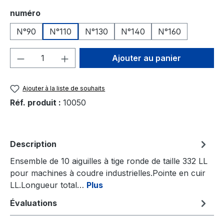
Sélectionnez
numéro
N°90
N°110
N°130
N°140
N°160
Quantité de produit : Entrez la quantité
Ajouter au panier
Ajouter à la liste de souhaits
Réf. produit :
10050
Description
Ensemble de 10 aiguilles à tige ronde de taille 332 LL
pour machines à coudre industrielles.Pointe en cuir
LL.Longueur total…
Plus
Évaluations