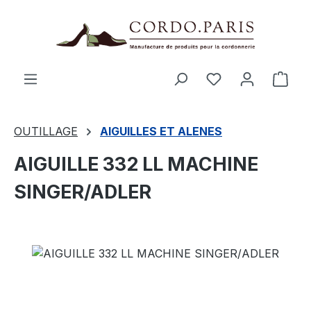
tenu principal
Le p
OUTILLAGE
AIGUILLES ET ALENES
AIGUILLE 332 LL MACHINE
SINGER/ADLER
Ignorer la galerie d'images