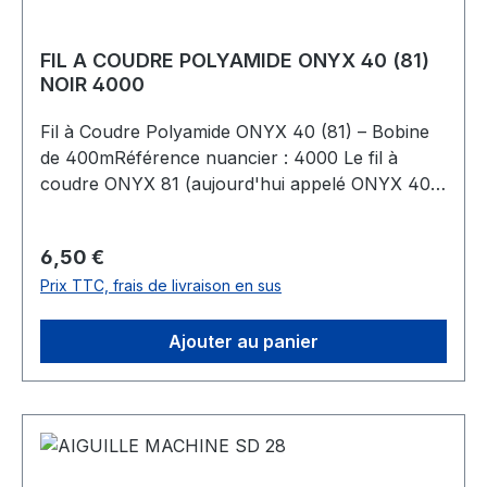
FIL A COUDRE POLYAMIDE ONYX 40 (81)
NOIR 4000
Fil à Coudre Polyamide ONYX 40 (81) – Bobine
de 400mRéférence nuancier : 4000 Le fil à
coudre ONYX 81 (aujourd'hui appelé ONYX 40)
en polyamide est un incontournable pour tous
vos projets de couture, qu'il s'agisse de
Prix régulier :
6,50 €
maroquinerie, de décoration intérieure ou
Prix TTC, frais de livraison en sus
d'articles industriels spécialisés. Sa grande
résistance et sa finition douce garantissent une
couture durable et esthétique. Ce fil convient
Ajouter au panier
aussi bien pour une utilisation avec une machine
à coudre qu'à la main, et peut être utilisé sur
toutes sortes de matières. Sa polyvalence en fait
un excellent choix pour la confection de
chaussures en cuir, d’accessoires ou d'articles