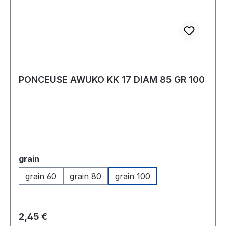
gOrigine : Allemagne
PONCEUSE AWUKO KK 17 DIAM 85 GR 100
Sélectionnez
grain
grain 60
grain 80
grain 100
Prix régulier :
2,45 €