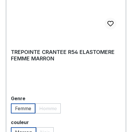
TREPOINTE CRANTEE R54 ELASTOMERE
FEMME MARRON
Sélectionnez
Genre
Femme
Homme
(Cette option n'est pas disponible pour le
Sélectionnez
couleur