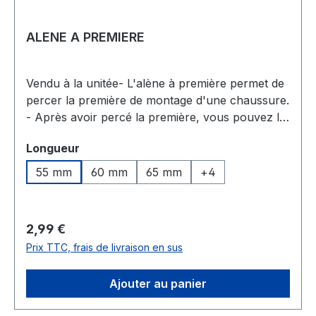
ALENE A PREMIERE
Vendu à la unitée- L'alène à première permet de
percer la première de montage d'une chaussure.
- Après avoir percé la première, vous pouvez la
coudre avec une aiguille.Les alenes : Les alênes
Sélectionnez
Longueur
sont fabriquées en acier et forgées puis limées.
Elles sont façonnées en formes droites ou
55 mm
60 mm
65 mm
+
4
courbées, subissent un polissage, une trempe et
un recuit avant d'être à nouveau polies. Deux
types d'alênes sont distingués : les alênes à
Prix régulier :
2,99 €
brédir et les alênes à coudre.L'alêne à brédir est
Prix TTC, frais de livraison en sus
utilisée pour faciliter le passage d'une lanière de
cuir servant à l'assemblage, appelé brédir, qui
Ajouter au panier
remplace le fil. Sa section est plus solide que
celle de l'alêne à coudre.Les alênes à coudre