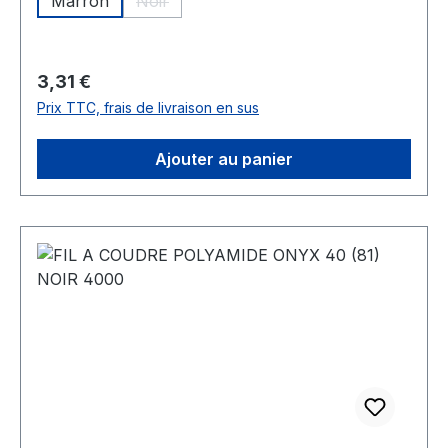
Marron
Noir
(Cette option n'est pas disponible pour le m
Prix régulier :
3,31 €
Prix TTC, frais de livraison en sus
Ajouter au panier