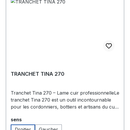
TRANCHET TINA 270
Tranchet Tina 270 – Lame cuir professionnelleLe
tranchet Tina 270 est un outil incontournable
pour les cordonniers, bottiers et artisans du cuir.
Fabriqué en Allemagne, il est doté d’une lame en
Sélectionnez
sens
acier de haute qualité spécialement conçue pour
trancher le cuir et le caoutchouc avec
Droitier
Gaucher