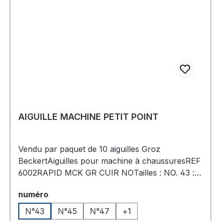
AIGUILLE MACHINE PETIT POINT
Vendu par paquet de 10 aiguilles Groz
BeckertAiguilles pour machine à chaussuresREF
6002RAPID MCK GR CUIR NOTailles : NO. 43 :
Pointe: 23 | Épaisseur d`aiguille: 225 | Longueur
Sélectionnez
numéro
totale: 50,0 mmNO. 45 : Pointe: 23 | Épaisseur
d`aiguille: 210 | Longueur totale: 50,0 mmNO. 47
N°43
N°45
N°47
+
1
: Pointe: 23 | Épaisseur d`aiguille: 195 | Longueur