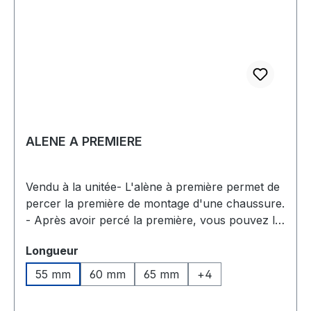
ALENE A PREMIERE
Vendu à la unitée- L'alène à première permet de
percer la première de montage d'une chaussure.
- Après avoir percé la première, vous pouvez la
coudre avec une aiguille.Les alenes : Les alênes
Sélectionnez
Longueur
sont fabriquées en acier et forgées puis limées.
Elles sont façonnées en formes droites ou
55 mm
60 mm
65 mm
+
4
courbées, subissent un polissage, une trempe et
un recuit avant d'être à nouveau polies. Deux