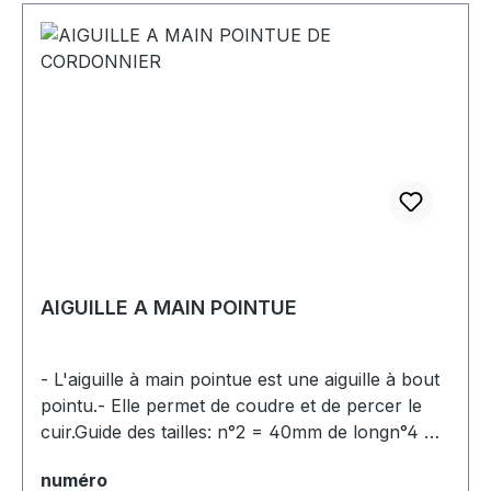
synthétiques en points noués, permettant des
coutures principalement droites avec des
sections présentant un aspect irrégulier, tout en
évitant un excès de saillie du fil.Compatibilité des
aiguilles : Ces aiguilles sont compatibles avec les
machines à coudre industrielles professionnelles
des marques JUKI, BROTHER, PFAFF,
DURKOPP ADLER, SINGER, GLOBAL,
MITSUBISHI et SIRUBA.
AIGUILLE A MAIN POINTUE
- L'aiguille à main pointue est une aiguille à bout
pointu.- Elle permet de coudre et de percer le
cuir.Guide des tailles: n°2 = 40mm de longn°4 =
35mm de long
Sélectionnez
numéro