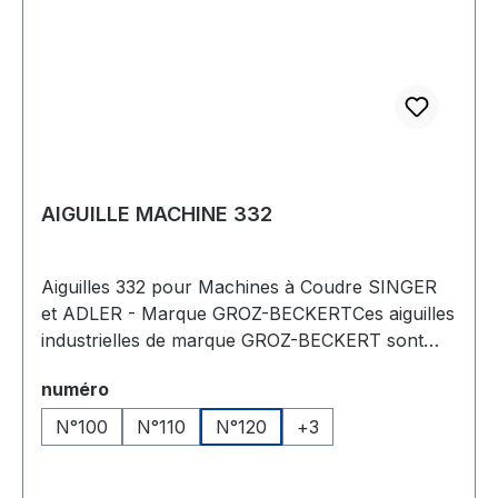
AIGUILLE MACHINE 332
Aiguilles 332 pour Machines à Coudre SINGER
et ADLER - Marque GROZ-BECKERTCes aiguilles
industrielles de marque GROZ-BECKERT sont
spécialement conçues pour les machines à
Sélectionnez
numéro
coudre des marques SINGER et ADLER, offrant
une performance de qualité pour des travaux
N°100
N°110
N°120
+
3
variés, tels que la maroquinerie, la cordonnerie,
la tapisserie, et la couture de textiles. GROZ-