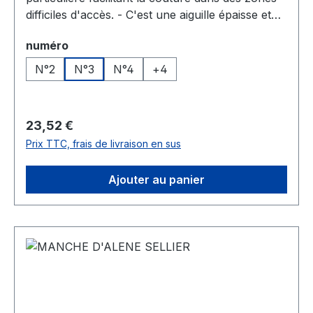
difficiles d'accès. - C'est une aiguille épaisse et
solide, à bout rond.Référence Ouverture Ø fil
Sélectionnez
numéro
d'aiguille6.959.2 2° 32mm 1mm6.959.2.5 2°
1/2 40mm 1mm6.959.3 3° 48mm
N°2
N°3
N°4
+
4
1.4mm6.959.4 4° 68mm 1.5mm6.959.5 5°
84mm 1.9mm6.959.6 6° 91mm
1.9mm6.959.7 7° 110mm 2mm6.959.8 8°
Prix régulier :
23,52 €
124mm 2mmREF. 5135
Prix TTC, frais de livraison en sus
Ajouter au panier