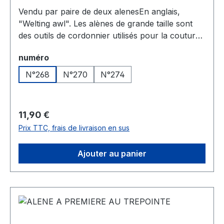
Vendu par paire de deux alenesEn anglais,
"Welting awl". Les alènes de grande taille sont
des outils de cordonnier utilisés pour la couture
des chaussures, que ce soit pour la couture des
Sélectionnez
numéro
semelles ou la couture de première de
montageElles sont conçues pour pénétrer
N°268
N°270
N°274
délicatement la semelle avec leur pointe
courbée.Taille Longueur274 700
mm 270 750 mm268 850 mmMade in
Prix régulier :
11,90 €
Germany by RascheFabrquée en Allemagne par
Prix TTC, frais de livraison en sus
Rasche
Ajouter au panier