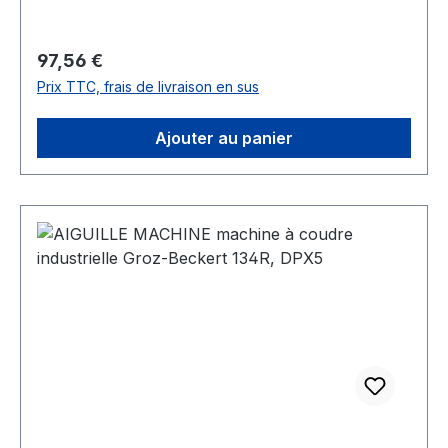
totale: 50,0 mmNO. 50 : Pointe: 23 | Épaisseur
d`aiguille: 180 | Longueur totale: 50,0 mmHN
Prix régulier :
97,56 €
82/50.210.23 G 2
Prix TTC, frais de livraison en sus
Ajouter au panier