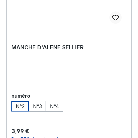
MANCHE D'ALENE SELLIER
Sélectionnez
numéro
N°2
N°3
N°4
Prix régulier :
3,99 €