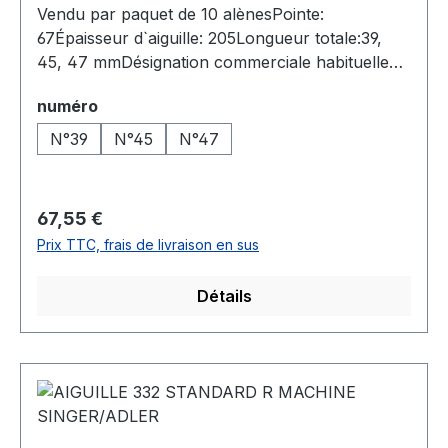
Vendu par paquet de 10 alènesPointe:
67Épaisseur d`aiguille: 205Longueur totale:39,
45, 47 mmDésignation commerciale habituelle
8001-39, 39 GOODYEAR RAPID AWL, HN 90/
Sélectionnez
numéro
39.205. 67 G 1, 8001 NO. 39, 39 GOODYEAR
RAPID AWL
N°39
N°45
N°47
Prix régulier :
67,55 €
Prix TTC, frais de livraison en sus
Détails