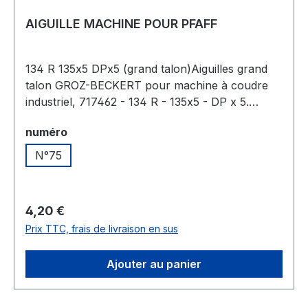
AIGUILLE MACHINE POUR PFAFF
134 R 135x5 DPx5 (grand talon)Aiguilles grand
talon GROZ-BECKERT pour machine à coudre
industriel, 717462 - 134 R - 135x5 - DP x 5.
Grosseur de l'aiguille - N°110. Plaquete de 10
Sélectionnez
numéro
aiguilles.Ce produit présente les références
suivantes : DPX5, DPX7, TBX1, TFX1, TFX73,
N°75
16X1, 16X87, 16X257, B134, 134KK, 245SC,
DBX257, 1738, DBX1738, SY2055, DBX1 et
20:05.Spécifications techniques :Les aiguilles
Prix régulier :
4,20 €
possèdent une pointe ronde normale avec une
Prix TTC, frais de livraison en sus
légère pointe effilée. Elles sont adaptées pour
être utilisées sur des matériaux tissés, des
Ajouter au panier
matériaux recouverts ainsi que sur des cuirs
souples destinés à l'habillement.Elles
conviennent également pour la couture de cuirs