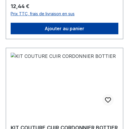
stitching awls form RascheGuide de tailles:Taille
Prix régulier :
12,44 €
2Alongueur 9,5 cm et une profondeur de la
Prix TTC, frais de livraison en sus
courbure de 1 cmTaille 6Dlongueur 7 cm et une
profondeur de la courbure de 0,7 cm
Ajouter au panier
KIT COUTURE CUIR CORDONNIER BOTTIER