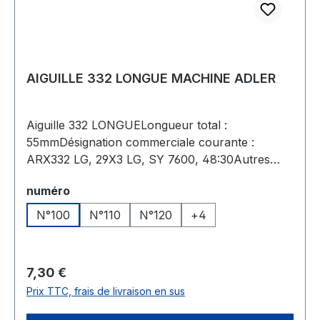
AIGUILLE 332 LONGUE MACHINE ADLER
Aiguille 332 LONGUELongueur total :
55mmDésignation commerciale courante :
ARX332 LG, 29X3 LG, SY 7600, 48:30Autres
variétés de pointes : SET, RD, RDescription de la
Sélectionnez
numéro
configuration de l'aiguille : Aiguille droite dotée
d'une rainure longue et d'une encocheUtilisation
N°100
N°110
N°120
+
4
technique de couture : Installation de
boutonsType de point de classification : 100,
300Recommandée pour : Tissus moyennement
Prix régulier :
7,30 €
lourds, cuir pour vêtements, cuir
Prix TTC, frais de livraison en sus
synthétiqueExemples d'applications : Jeans,
vêtements de travail, costumes, accessoires,