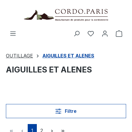
tenu principal
Le p
OUTILLAGE
AIGUILLES ET ALENES
AIGUILLES ET ALENES
Filtre
Page
Page
1
2