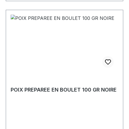
L’Indispensable, garantissant une coupe nette et
durable à chaque passage.Caractéristiques
techniques : Dimensions : 21 x 4 x 1 cm Matière :
pierre naturelle des Pyrénées Grain : fin (idéal
pour un aiguisage de précision) Origine :
fabriquée en France Utilisation : couteaux, lames
Tina, lames pour L’Indispensable, outils de
cordonnerie, jardin, cuisine Format : compacte,
facile à manipuler et à transporter Cette pierre
est un choix incontournable pour les
cordonniers, artisans et amateurs de belles
lames, soucieux de maintenir leur matériel en
parfait état.
POIX PREPAREE EN BOULET 100 GR NOIRE