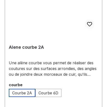
recommandons de les utiliser avec notre fil en
polyamide Textima 40/81, spécialement conçu
pour une finition optimale sur machine.
Alene courbe 2A
Une alêne courbe vous permet de réaliser des
coutures sur des surfaces arrondies, des angles
ou de joindre deux morceaux de cuir, qu'ils
soient plats ou courbés.Du fait de sa forme
Sélectionnez
courbe
incurvée, vous avez la possibilité d'appuyer
votre index sur le dos de la lame, ce qui vous
Courbe 2A
Courbe 6D
rapproche au maximum de la pointe diamant
située à l'extrémité de l'alêne.Traditional pegging