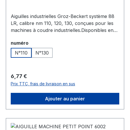
Aiguilles industrielles Groz-Beckert système 88
LR, calibre nm 110, 120, 130, conçues pour les
machines à coudre industrielles.Disponibles en
plaquettes de 10 aiguilles.
Sélectionnez
numéro
N°110
N°130
Prix régulier :
6,77 €
Prix TTC, frais de livraison en sus
Ajouter au panier