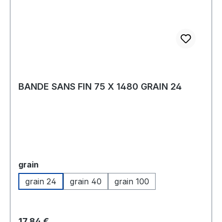
BANDE SANS FIN 75 X 1480 GRAIN 24
Sélectionnez
grain
grain 24
grain 40
grain 100
Prix régulier :
17,84 €