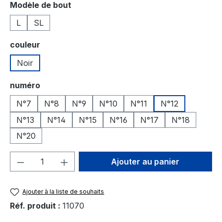
Sélectionnez
Modèle de bout
L
SL
Sélectionnez
couleur
Noir
Sélectionnez
numéro
N°7
N°8
N°9
N°10
N°11
N°12
N°13
N°14
N°15
N°16
N°17
N°18
N°20
Quantité de produit : Entrez la quantité
Ajouter au panier
Ajouter à la liste de souhaits
Réf. produit :
11070