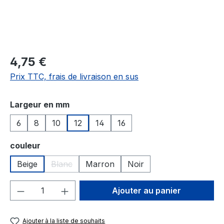
4,75 €
Prix TTC, frais de livraison en sus
Sélectionnez
Largeur en mm
6
8
10
12
14
16
Sélectionnez
couleur
Beige
Blanc
Marron
Noir
(Cette option n'est pas disponible pour le momen
Quantité de produit : Entrez la quantité
Ajouter au panier
Ajouter à la liste de souhaits