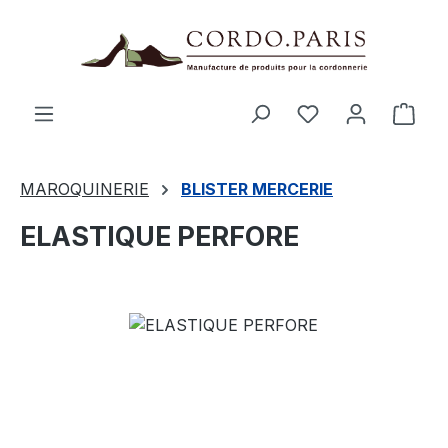
tenu principal
Le p
MAROQUINERIE
BLISTER MERCERIE
ELASTIQUE PERFORE
Ignorer la galerie d'images