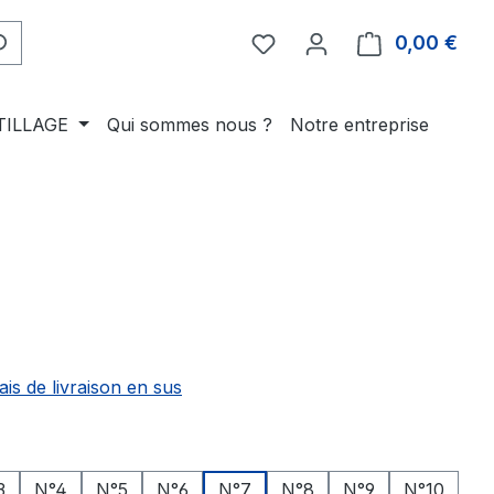
0,00 €
Le p
TILLAGE
Qui sommes nous ?
Notre entreprise
ais de livraison en sus
ez
3
N°4
N°5
N°6
N°7
N°8
N°9
N°10