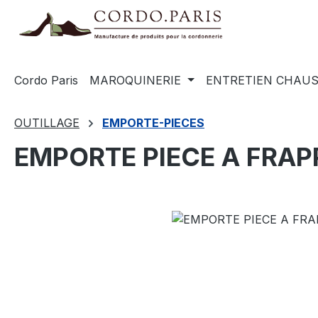
recherche
Passer à la navigation principale
Cordo Paris
MAROQUINERIE
ENTRETIEN CHAU
OUTILLAGE
EMPORTE-PIECES
EMPORTE PIECE A FRA
Ignorer la galerie d'images