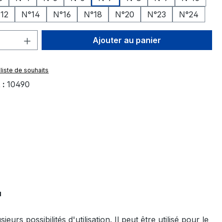
12
N°14
N°16
N°18
N°20
N°23
N°24
 de produit : Entrez la quantité souhai
Ajouter au panier
 liste de souhaits
 :
10490
"
possibilités d'utilisation. Il peut être utilisé pour le