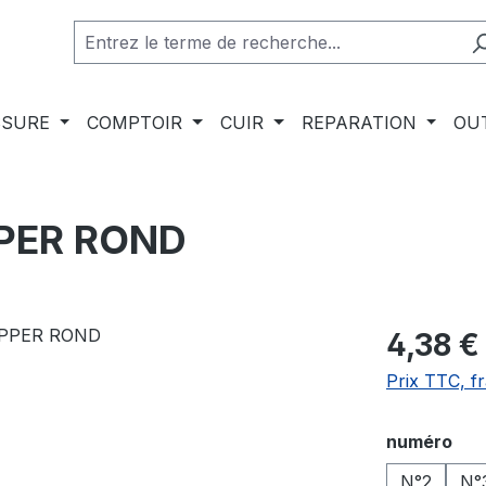
SSURE
COMPTOIR
CUIR
REPARATION
OU
PPER ROND
4,38 €
Prix TTC, fr
Sélectionn
numéro
N°2
N°