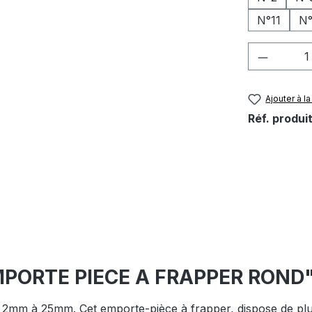
N°11
N°
Quantité
Ajouter à la
Réf. produit
"EMPORTE PIECE A FRAPPER ROND
m à 25mm. Cet emporte-pièce à frapper, dispose de plusieurs 