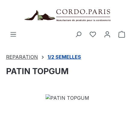
tenu principal
Le p
REPARATION
1/2 SEMELLES
PATIN TOPGUM
Ignorer la galerie d'images