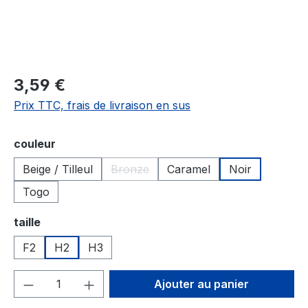
3,59 €
Prix TTC, frais de livraison en sus
Sélectionnez
couleur
Beige / Tilleul
Bronze
Caramel
Noir
(Cette option n'est pas disponible pou
Togo
Sélectionnez
taille
F2
H2
H3
Quantité de produit : Entrez la quantité
Ajouter au panier