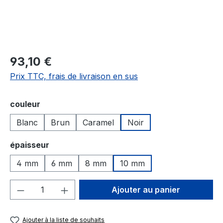
93,10 €
Prix TTC, frais de livraison en sus
Sélectionnez
couleur
Blanc
Brun
Caramel
Noir
Sélectionnez
épaisseur
4 mm
6 mm
8 mm
10 mm
Quantité de produit : Entrez la quantité
Ajouter au panier
Ajouter à la liste de souhaits