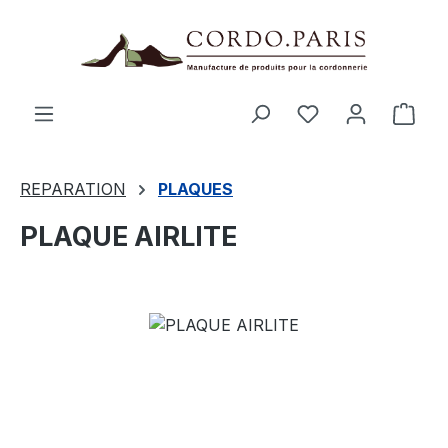
tenu principal
Le p
REPARATION
PLAQUES
PLAQUE AIRLITE
Ignorer la galerie d'images