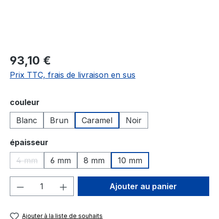
93,10 €
Prix TTC, frais de livraison en sus
Sélectionnez
couleur
Blanc
Brun
Caramel
Noir
Sélectionnez
épaisseur
4 mm
6 mm
8 mm
10 mm
(Cette option n'est pas disponible pour le moment.)
Quantité de produit : Entrez la quantité
Ajouter au panier
Ajouter à la liste de souhaits