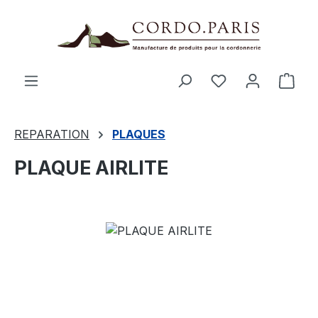
tenu principal
Le p
REPARATION
PLAQUES
PLAQUE AIRLITE
Ignorer la galerie d'images