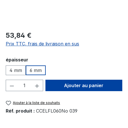
53,84 €
Prix TTC, frais de livraison en sus
Sélectionnez
épaisseur
4 mm
6 mm
Quantité de produit : Entrez la quantité
Ajouter au panier
Ajouter à la liste de souhaits
Réf. produit :
CCELFL060No 039