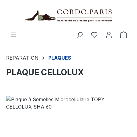
tenu principal
Le p
REPARATION
PLAQUES
PLAQUE CELLOLUX
Ignorer la galerie d'images