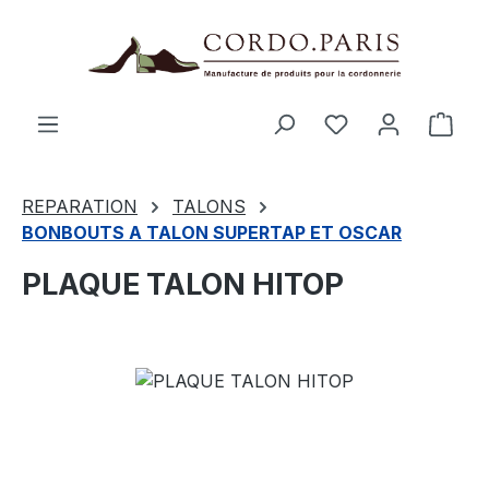
tenu principal
Le p
REPARATION
TALONS
BONBOUTS A TALON SUPERTAP ET OSCAR
PLAQUE TALON HITOP
Ignorer la galerie d'images